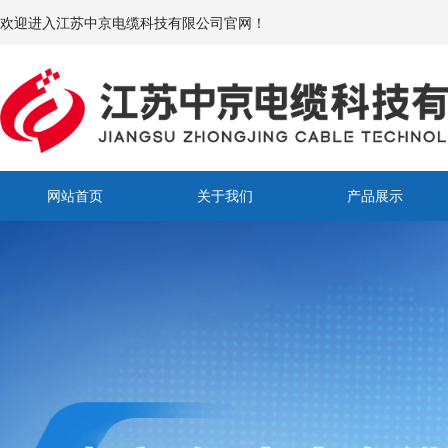
欢迎进入江苏中京电缆科技有限公司官网！
网站首页
关于我们
产品展示