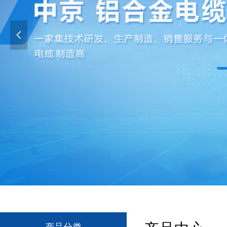
넳
产品分类