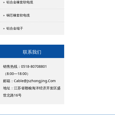
» 铝合金橡套软电缆
» 铜芯橡套软电缆
» 铝合金端子
联系我们
销售热线：0518-80708801
（8:00—18:00）
邮箱：
Cable@Jszhongjing.Com
地址：江苏省赣榆海洋经济开发区盛
世北路16号