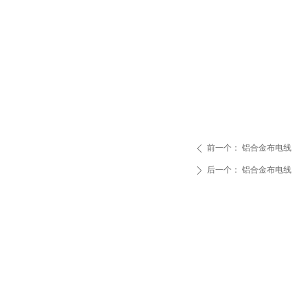
前一个：
铝合金布电线
ꄴ
后一个：
铝合金布电线
ꄲ