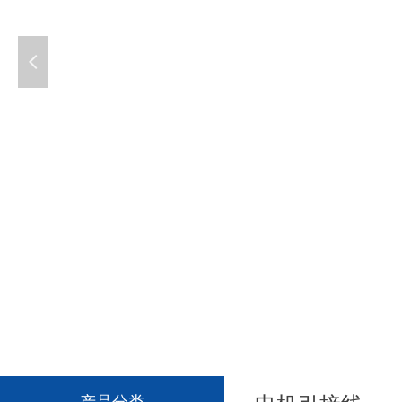
넳
产品分类