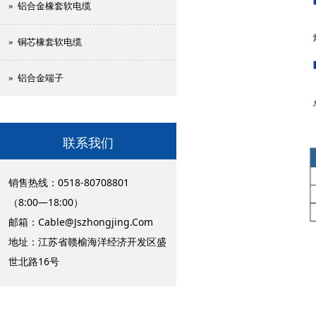
» 铝合金橡套软电缆
» 铜芯橡套软电缆
» 铝合金端子
联系我们
销售热线：0518-80708801
（8:00—18:00）
邮箱：
Cable@Jszhongjing.Com
地址：江苏省赣榆海洋经济开发区盛
世北路16号