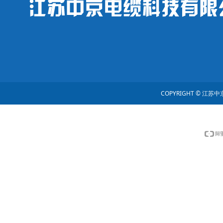
COPYRIGHT © 江苏中