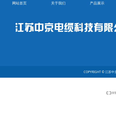
网站首页
关于我们
产品展示
COPYRIGHT © 江苏中