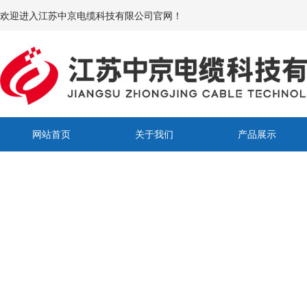
欢迎进入江苏中京电缆科技有限公司官网！
网站首页
关于我们
产品展示