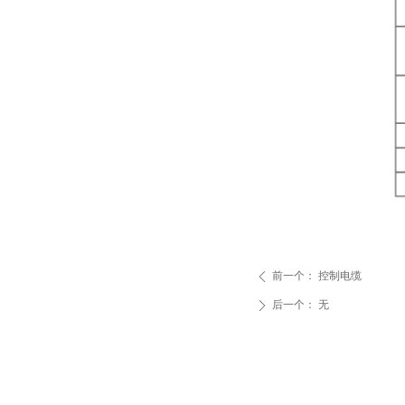
前一个：
控制电缆
ꄴ
后一个：
无
ꄲ