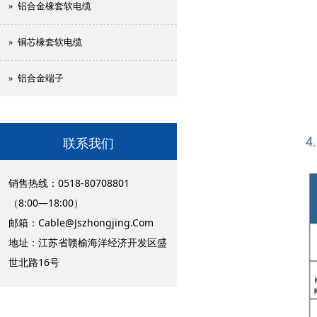
» 铝合金橡套软电缆
» 铜芯橡套软电缆
» 铝合金端子
联系我们
销售热线：0518-80708801
（8:00—18:00）
邮箱：
Cable@Jszhongjing.Com
地址：江苏省赣榆海洋经济开发区盛
世北路16号