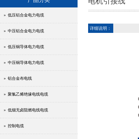
电机引接线
» 低压铝合金电力电缆
详细说明：
» 中压铝合金电力电缆
» 低压铜导体电力电缆
» 中压铜导体电力电缆
» 铝合金布电线
» 聚氯乙烯绝缘电线电缆
» 低烟无卤阻燃电线电缆
» 控制电缆