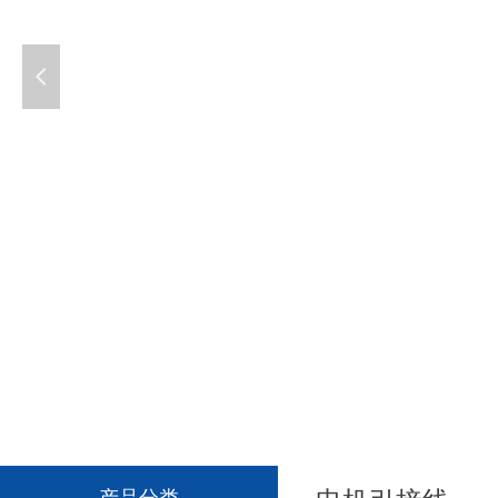
넳
产品分类