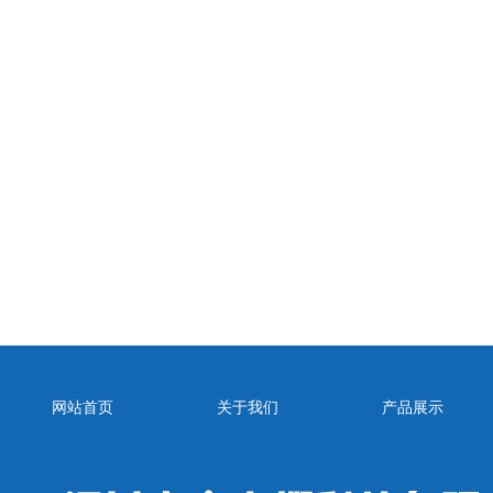
网站首页
关于我们
产品展示