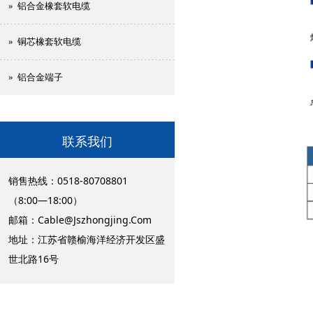
» 铝合金橡套软电缆
» 铜芯橡套软电缆
» 铝合金端子
联系我们
销售热线：0518-80708801
（8:00—18:00）
邮箱：
Cable@Jszhongjing.Com
地址：江苏省赣榆海洋经济开发区盛
世北路16号