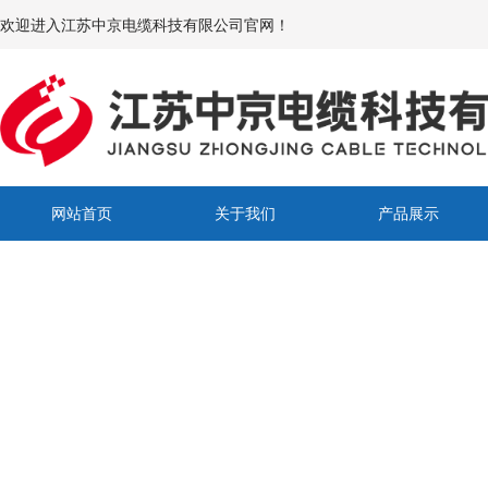
欢迎进入江苏中京电缆科技有限公司官网！
网站首页
关于我们
产品展示