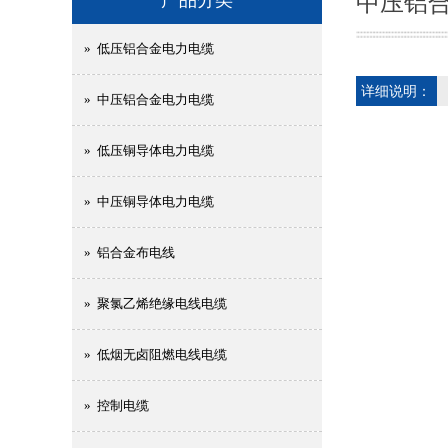
中压铝
» 低压铝合金电力电缆
详细说明：
» 中压铝合金电力电缆
» 低压铜导体电力电缆
» 中压铜导体电力电缆
» 铝合金布电线
» 聚氯乙烯绝缘电线电缆
» 低烟无卤阻燃电线电缆
» 控制电缆