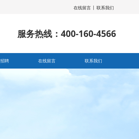
在线留言
联系我们
服务热线：400-160-4566
才招聘
在线留言
联系我们