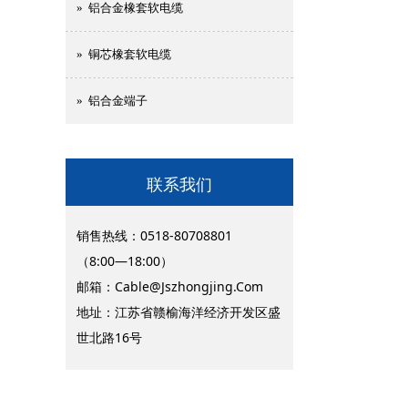
» 铝合金橡套软电缆
» 铜芯橡套软电缆
» 铝合金端子
联系我们
销售热线：0518-80708801
（8:00—18:00）
邮箱：
Cable@Jszhongjing.Com
地址：江苏省赣榆海洋经济开发区盛
世北路16号