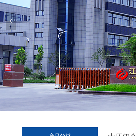
넳
产品分类