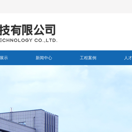
展示
新闻中心
工程案例
人