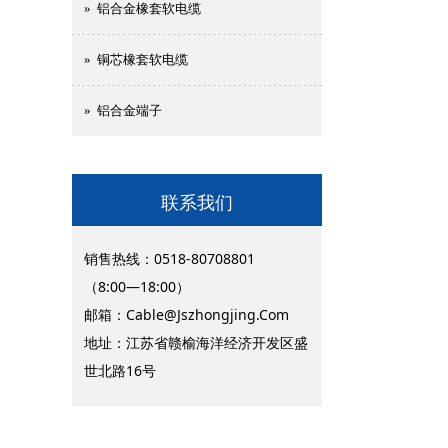
» 铝合金橡套软电缆
» 铜芯橡套软电缆
» 铝合金端子
联系我们
销售热线：0518-80708801
（8:00—18:00）
邮箱：
Cable@Jszhongjing.Com
地址：江苏省赣榆海洋经济开发区盛
世北路16号