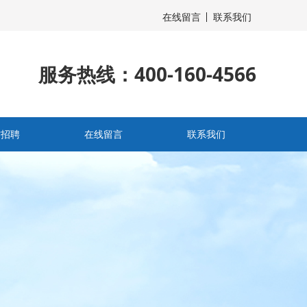
在线留言
联系我们
服务热线：400-160-4566
才招聘
在线留言
联系我们