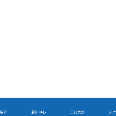
展示
新闻中心
工程案例
人