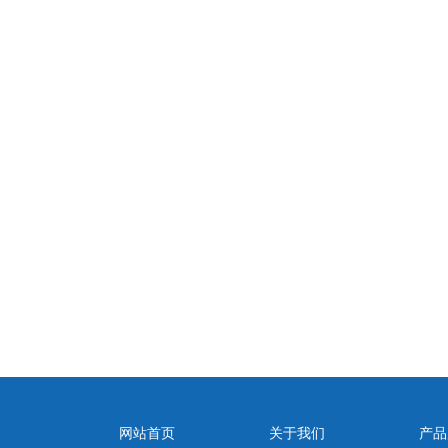
网站首页
关于我们
产品