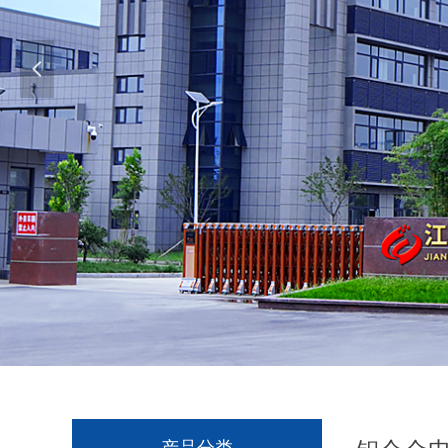
넳
产品分类