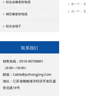
» 铝合金橡套软电缆
前一个：
无
ꄴ
后一个：
无
ꄲ
» 铜芯橡套软电缆
» 铝合金端子
联系我们
销售热线：0518-80708801
（8:00—18:00）
邮箱：
Cable@Jszhongjing.Com
地址：江苏省赣榆海洋经济开发区盛
世北路16号