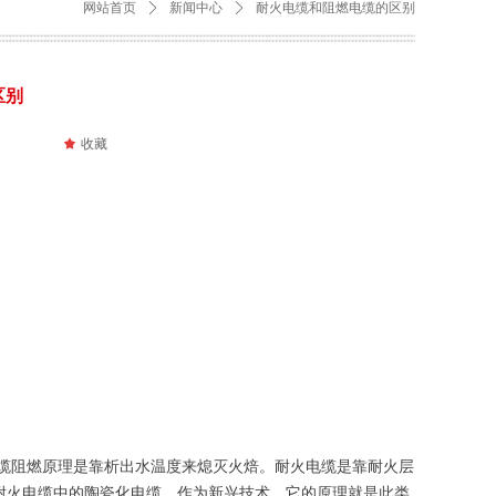
网站首页
ꄲ
新闻中心
ꄲ
耐火电缆和阻燃电缆的区别
区别
끄
收藏
阻燃原理是靠析出水温度来熄灭火焙。耐火电缆是靠耐火层
耐火电缆中的陶瓷化电缆，作为新兴技术，它的原理就是此类