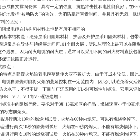
形成自支撑陶瓷体，具有一定的强度，抗热冲击性和电性能良好，在650～1
很好地发挥“被动防火”的功效，为消防赢得宝贵时间。并且具有无卤、低
料的区别：
燃电缆在结构和材料上也是有所不相同的
本结构是：绝缘层采用阻燃材料，护套及外护层采用阻燃材料，包带
常是在导体与绝缘层之间再加1个耐火层，所以从理论上讲可以在阻燃
这个必要。因为耐火电缆的耐火层，通常可以采用不同的耐火材料直接包
够保证线路正常运行。
优缺点：
点是延缓火焰沿着电缆蔓延使火灾不致扩大。由于其成本较低，因此是
，电缆自燃烧时能将火焰的蔓延控制在一定范围内，因此可以避免着火延
水平，不得不提一下目前广泛应用的UL-94可燃性能标准。它用来评
B，V-2，V-1向V-0逐级递增：
4标准中的阻燃等级。要求对于3到13毫米厚的样品，燃烧速度小于40毫
米的标志前熄灭。
品进行两次10秒的燃烧测试后，火焰在60秒内熄灭。可以有燃烧物掉下。
品进行两次10秒的燃烧测试后，火焰在60秒内熄灭。不能有燃烧物掉下
品进行两次10秒的燃烧测试后，火焰在30秒内熄灭。不能有燃烧物掉下