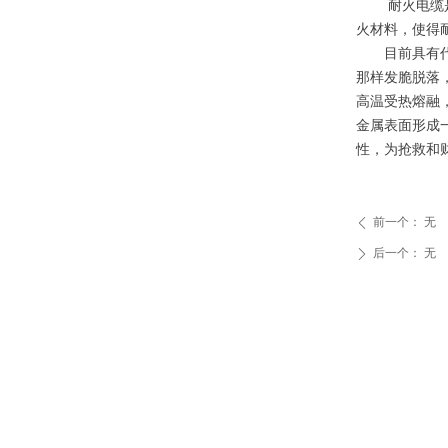
耐火电缆是在
火材料，使得
目前具有代表
那样发脆脱落
高温受热熔融
金属表面形成
性，为抢救
前一个：
无
ꄴ
后一个：
无
ꄲ