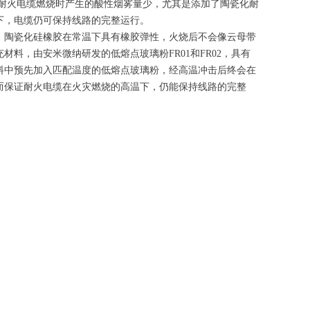
火电缆燃烧时产生的酸性烟雾量少，尤其是添加了陶瓷化耐
下，电缆仍可保持线路的完整运行。
陶瓷化硅橡胶在常温下具有橡胶弹性，火烧后不会像云母带
料，由安米微纳研发的低熔点玻璃粉FR01和FR02，具有
料中预先加入匹配温度的低熔点玻璃粉，经高温冲击后终会在
而保证耐火电缆在火灾燃烧的高温下，仍能保持线路的完整