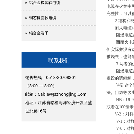
» 铝合金橡套软电缆
电缆在火焰中可
完整性，可以
» 铜芯橡套软电缆
2.结构和材
耐火电缆和阻
» 铝合金端子
阻燃电缆的基
而耐火电缆通
但实际并没有
被烧毁，也能
联系我们
3.两者的
阻燃电缆的特
销售热线：0518-80708801
敷设的调继续
（8:00—18:00）
讲到这个防火
法。阻燃等级由H
邮箱：
Cable@Jszhongjing.Com
HB：UL9
地址：江苏省赣榆海洋经济开发区盛
或者在100毫
世北路16号
V-2：对样
V-1：对样
V-0：对样