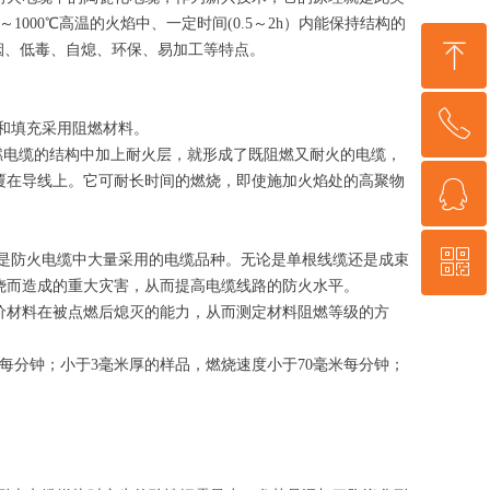
000℃高温的火焰中、一定时间(0.5～2h）内能保持结构的
ꁸ
烟、低毒、自熄、环保、易加工等特点。
ꂅ
回到顶部
和填充采用阻燃材料。
电缆的结构中加上耐火层，就形成了既阻燃又耐火的电缆，
覆在导线上。它可耐长时间的燃烧，即使施加火焰处的高聚物
ꁗ
187-9556-9282
ꀥ
QQ客服
防火电缆中大量采用的电缆品种。无论是单根线缆还是成束
烧而造成的重大灾害，从而提高电缆线路的防火水平。
价材料在被点燃后熄灭的能力，从而测定材料阻燃等级的方
微信二维码
米每分钟；小于3毫米厚的样品，燃烧速度小于70毫米每分钟；
。
。