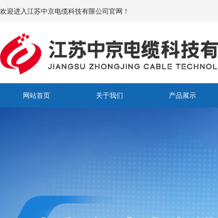
欢迎进入江苏中京电缆科技有限公司官网！
网站首页
关于我们
产品展示