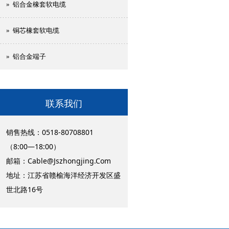
» 铝合金橡套软电缆
» 铜芯橡套软电缆
» 铝合金端子
联系我们
销售热线：0518-80708801
（8:00—18:00）
邮箱：
Cable@Jszhongjing.Com
地址：江苏省赣榆海洋经济开发区盛
世北路16号