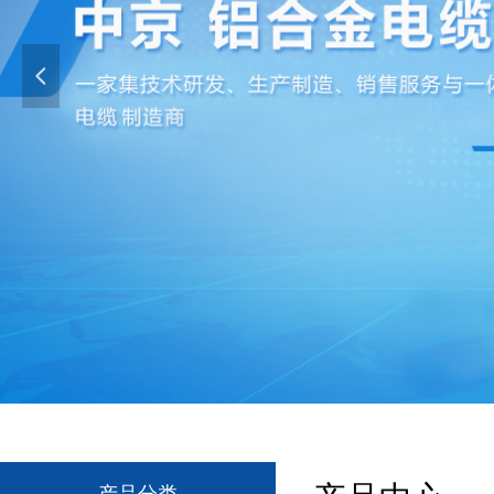
넳
产品分类