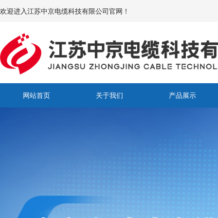
欢迎进入江苏中京电缆科技有限公司官网！
网站首页
关于我们
产品展示