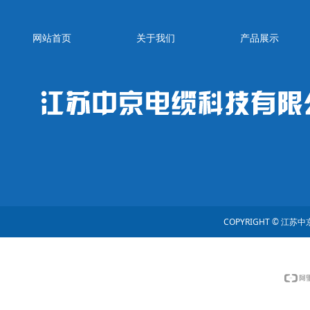
网站首页
关于我们
产品展示
COPYRIGHT © 江苏中