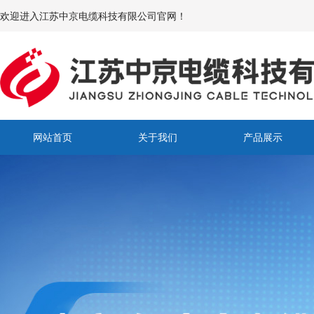
欢迎进入江苏中京电缆科技有限公司官网！
网站首页
关于我们
产品展示