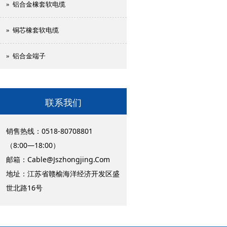
» 铝合金橡套软电缆
» 铜芯橡套软电缆
» 铝合金端子
联系我们
销售热线：0518-80708801
（8:00—18:00）
邮箱：
Cable@Jszhongjing.Com
地址：江苏省赣榆海洋经济开发区盛
世北路16号