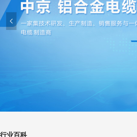
넳
行业百科